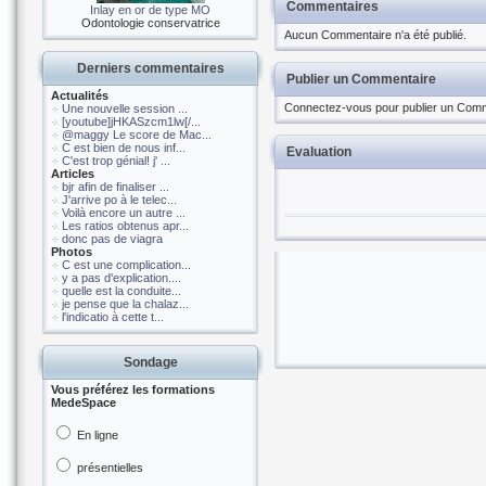
Commentaires
Inlay en or de type MO
Odontologie conservatrice
Aucun Commentaire n'a été publié.
Derniers commentaires
Publier un Commentaire
Actualités
Connectez-vous pour publier un Comm
Une nouvelle session ...
[youtube]jHKASzcm1lw[/...
@maggy Le score de Mac...
C est bien de nous inf...
Evaluation
C'est trop génial! j' ...
Articles
bjr afin de finaliser ...
J'arrive po à le telec...
Voilà encore un autre ...
Les ratios obtenus apr...
donc pas de viagra
Photos
C est une complication...
y a pas d'explication....
quelle est la conduite...
je pense que la chalaz...
l'indicatio à cette t...
Sondage
Vous préférez les formations
MedeSpace
En ligne
présentielles