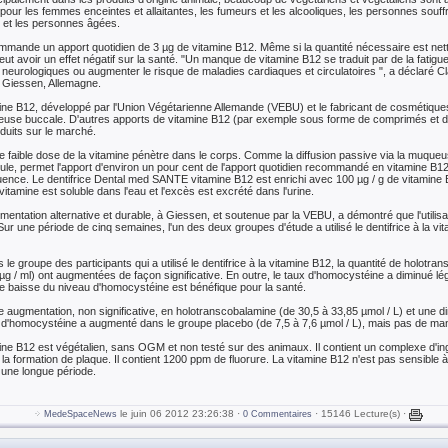
pour les femmes enceintes et allaitantes, les fumeurs et les alcooliques, les personnes souff
, et les personnes âgées.
mmande un apport quotidien de 3 µg de vitamine B12. Même si la quantité nécessaire est nett
ut avoir un effet négatif sur la santé. "Un manque de vitamine B12 se traduit par de la fatig
 neurologiques ou augmenter le risque de maladies cardiaques et circulatoires ", a déclaré 
de Giessen, Allemagne.
ine B12, développé par l'Union Végétarienne Allemande (VEBU) et le fabricant de cosméti
queuse buccale. D'autres apports de vitamine B12 (par exemple sous forme de comprimés et de
oduits sur le marché.
 faible dose de la vitamine pénètre dans le corps. Comme la diffusion passive via la muqueu
ule, permet l'apport d'environ un pour cent de l'apport quotidien recommandé en vitamine B12
uence. Le dentifrice Dental med SANTE vitamine B12 est enrichi avec 100 µg / g de vitamine
 vitamine est soluble dans l'eau et l'excès est excrété dans l'urine.
limentation alternative et durable, à Giessen, et soutenue par la VEBU, a démontré que l'utilisa
r une période de cinq semaines, l'un des deux groupes d'étude a utilisé le dentifrice à la vita
e groupe des participants qui a utilisé le dentifrice à la vitamine B12, la quantité de holotra
µg / ml) ont augmentées de façon significative. En outre, le taux d'homocystéine a diminué 
 Une baisse du niveau d'homocystéine est bénéfique pour la santé.
augmentation, non significative, en holotranscobalamine (de 30,5 à 33,85 µmol / L) et une dim
 d'homocystéine a augmenté dans le groupe placebo (de 7,5 à 7,6 µmol / L), mais pas de mani
e B12 est végétalien, sans OGM et non testé sur des animaux. Il contient un complexe d'ingré
la formation de plaque. Il contient 1200 ppm de fluorure. La vitamine B12 n'est pas sensible à 
 une longue période.
le juin 06 2012 23:26:38 ·
· 15146 Lecture(s) ·
MedeSpaceNews
0 Commentaires