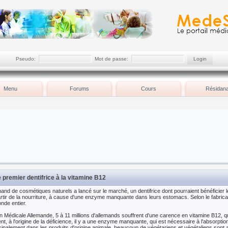
Pseudo:
Mot de passe:
Menu
Forums
Cours
Résidana
 premier dentifrice à la vitamine B12
mand de cosmétiques naturels a lancé sur le marché, un dentifrice dont pourraient bénéficier
rtir de la nourriture, à cause d'une enzyme manquante dans leurs estomacs. Selon le fabricant
nde entier.
on Médicale Allemande, 5 à 11 millions d'allemands souffrent d'une carence en vitamine B12, 
t, à l'origine de la déficience, il y a une enzyme manquante, qui est nécessaire à l'absorptio
cipalement dans les produits d'origine animale, beaucoup de végétariens et végétaliens sont 