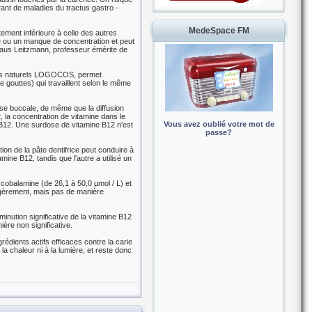
rant de maladies du tractus gastro -
MedeSpace FM
ement inférieure à celle des autres
ue ou un manque de concentration et peut
Claus Leitzmann, professeur émérite de
ques naturels LOGOCOS, permet
 gouttes) qui travaillent selon le même
se buccale, de même que la diffusion
, la concentration de vitamine dans le
Vous avez oublié votre mot de
 B12. Une surdose de vitamine B12 n'est
passe?
tion de la pâte dentifrice peut conduire à
mine B12, tandis que l'autre a utilisé un
nscobalamine (de 26,1 à 50,0 µmol / L) et
légèrement, mais pas de manière
inution significative de la vitamine B12
ère non significative.
dients actifs efficaces contre la carie
la chaleur ni à la lumière, et reste donc