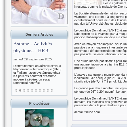
existe également 
intestinal, comme la maladie de Crohn
La Société allemande de nutrition reco
vitamines, une carence à long terme pe
éventuellement conduire à des lésions
nutrition à l'Université Justus Liebig 
Le dentifrice Dental med SANTE vitam
l'absorption de la vitamine par la mu
Derniers Articles
principe d'absorption, ont déjà été intr
Asthme - Activités
Avec ce moyen d'absorption, seule une
passive via la muqueuse intestinale se
physiques - HRB
dentifrice a été déterminée en conséq
pas possible, selon le fabricant, car la
samedi 19. septembre 2015
Une étude menée par l'Institut pour l'a
une augmentation de la vitamine B12. Su
L\'entrainement en aérobie diminue
produit placebo.
l\'hyperréactivité bronchique (HRB)
et l\'inflammation systémique chez
L'analyse sanguine a montré que, dans l
les patients souffrant d\'asthme
la vitamine B12 sérique (de 213 à 269 
modéré à sévère: un essai
significative (de 7,4 à 7,2 µmol / L).
randomisé contrôlé.
Le groupe placebo a montré une légère 
sérique (de 267 à 204 µg /ml). Le taux
Le dentifrice Dental med SANTE vitamin
dentaire, les maladies des gencives et 
Photothèque
préservée dans la pâte dentifrice pour
dental-tribune.com