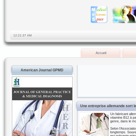
Accueil
American Journal GPMD
Une entreprise allemande sort le
Un fabricant alle
vitamine B12 à pa
genre, dans le mo
Selon l'Associati
longtemps. Souven
est présente prin