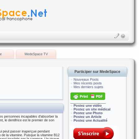
t
MedeSpace TV
Participer sur MedeSpace
Nouveaux Posts
Mes récents posts
Mes derniers sujets
___________________
Postez une vidéo
Postez un site médical
Postez une Photo
 les personnes incapables d'absorber la
Postez un Article
, le dentifrice est le premier de son
Postez une Actualité
qui peut passer inaperçue pendant
n de la vitamine. Puisque la vitamine B12
aussi touchés par la carence. Un risque