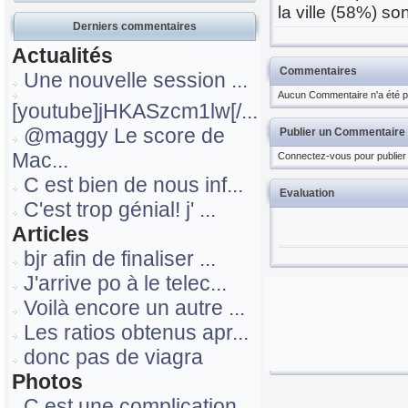
la ville (58%) s
Derniers commentaires
Actualités
Commentaires
Une nouvelle session ...
Aucun Commentaire n'a été pu
[youtube]jHKASzcm1lw[/...
@maggy Le score de
Publier un Commentaire
Mac...
Connectez-vous pour publier
C est bien de nous inf...
Evaluation
C'est trop génial! j' ...
Articles
bjr afin de finaliser ...
J'arrive po à le telec...
Voilà encore un autre ...
Les ratios obtenus apr...
donc pas de viagra
Photos
C est une complication...