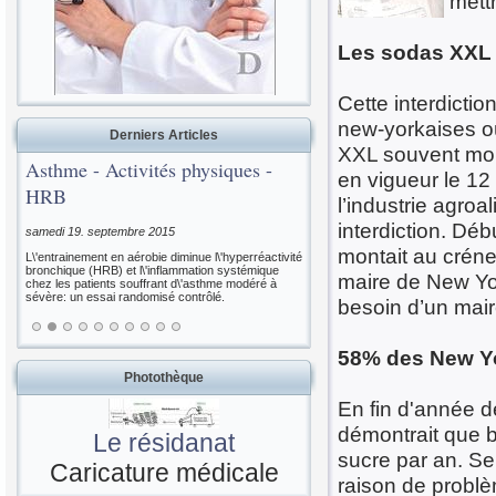
mettr
Les sodas XXL 
Cette interdicti
new-yorkaises où
Derniers Articles
XXL souvent moin
Asthme - Activités physiques -
en vigueur le 12
HRB
l’industrie agroa
interdiction. Déb
samedi 19. septembre 2015
montait au créne
L\'entrainement en aérobie diminue l\'hyperréactivité
bronchique (HRB) et l\'inflammation systémique
maire de New Yo
chez les patients souffrant d\'asthme modéré à
sévère: un essai randomisé contrôlé.
besoin d’un mai
58% des New Yo
Photothèque
En fin d'année d
démontrait que b
Le résidanat
sucre par an. S
Caricature médicale
raison de problèm