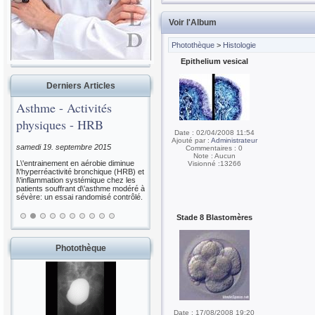
Voir l'Album
Photothèque
>
Histologie
Epithelium vesical
Derniers Articles
Asthme - Activités
physiques - HRB
Date : 02/04/2008 11:54
Ajouté par :
Administrateur
samedi 19. septembre 2015
Commentaires : 0
Note : Aucun
L\'entrainement en aérobie diminue
Visionné :13266
l\'hyperréactivité bronchique (HRB) et
l\'inflammation systémique chez les
patients souffrant d\'asthme modéré à
sévère: un essai randomisé contrôlé.
Stade 8 Blastomères
Photothèque
Date : 17/08/2008 19:20