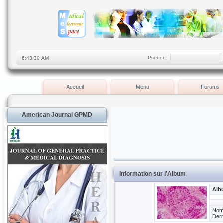
Pseudo:
Accueil
Menu
Forums
American Journal GPMD
Information sur l'Album
Albu
Nomb
Dern