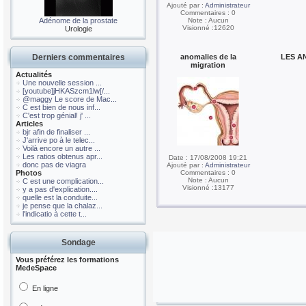
Ajouté par :
Administrateur
Commentaires : 0
Adénome de la prostate
Note : Aucun
Visionné :12620
Urologie
Derniers commentaires
anomalies de la
LES A
migration
Actualités
Une nouvelle session ...
[youtube]jHKASzcm1lw[/...
@maggy Le score de Mac...
C est bien de nous inf...
C'est trop génial! j' ...
Articles
bjr afin de finaliser ...
J'arrive po à le telec...
Voilà encore un autre ...
Les ratios obtenus apr...
Date : 17/08/2008 19:21
donc pas de viagra
Ajouté par :
Administrateur
Photos
Commentaires : 0
Note : Aucun
C est une complication...
Visionné :13177
y a pas d'explication....
quelle est la conduite...
je pense que la chalaz...
l'indicatio à cette t...
Sondage
Vous préférez les formations
MedeSpace
En ligne