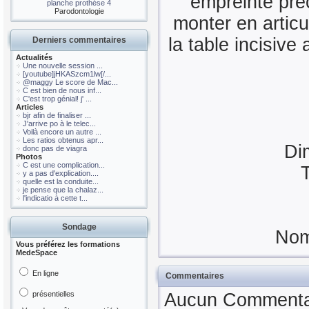
empreinte préc
planche prothése 4
Parodontologie
monter en articu
la table incisive
Derniers commentaires
Actualités
Une nouvelle session ...
[youtube]jHKASzcm1lw[/...
@maggy Le score de Mac...
C est bien de nous inf...
C'est trop génial! j' ...
Articles
bjr afin de finaliser ...
J'arrive po à le telec...
Voilà encore un autre ...
Les ratios obtenus apr...
Di
donc pas de viagra
Photos
C est une complication...
T
y a pas d'explication....
quelle est la conduite...
je pense que la chalaz...
l'indicatio à cette t...
Sondage
Nom
Vous préférez les formations
MedeSpace
En ligne
Commentaires
présentielles
Aucun Commentair