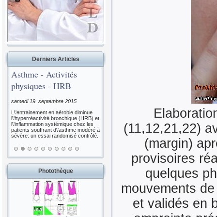
Derniers Articles
Asthme - Activités
physiques - HRB
samedi 19. septembre 2015
Elaboratio
L\'entrainement en aérobie diminue
l\'hyperréactivité bronchique (HRB) et
l\'inflammation systémique chez les
(11,12,21,22) a
patients souffrant d\'asthme modéré à
sévère: un essai randomisé contrôlé.
(margin) ap
provisoires r
quelques ph
Photothèque
mouvements de la
et validés en 