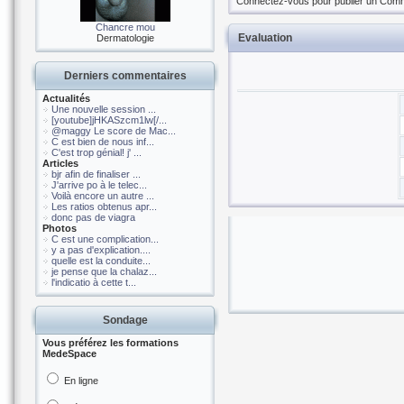
Connectez-vous pour publier un Comm
Chancre mou
Evaluation
Dermatologie
Derniers commentaires
Actualités
Une nouvelle session ...
[youtube]jHKASzcm1lw[/...
@maggy Le score de Mac...
C est bien de nous inf...
C'est trop génial! j' ...
Articles
bjr afin de finaliser ...
J'arrive po à le telec...
Voilà encore un autre ...
Les ratios obtenus apr...
donc pas de viagra
Photos
C est une complication...
y a pas d'explication....
quelle est la conduite...
je pense que la chalaz...
l'indicatio à cette t...
Sondage
Vous préférez les formations
MedeSpace
En ligne