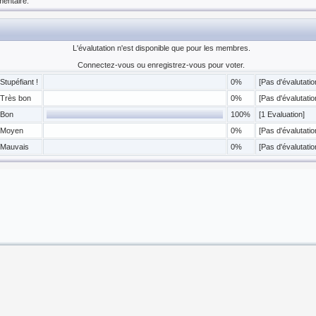
entaire.
L'évalutation n'est disponible que pour les membres.
Connectez-vous ou enregistrez-vous pour voter.
Stupéfiant !
0%
[Pas d'évalutatio
Très bon
0%
[Pas d'évalutatio
Bon
100%
[1 Evaluation]
Moyen
0%
[Pas d'évalutatio
Mauvais
0%
[Pas d'évalutatio