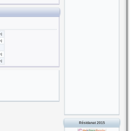
n]
n]
n]
n]
Résidanat 2015