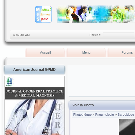
Pseudo:
Accueil
Menu
Forums
American Journal GPMD
Voir la Photo
Photothèque
>
Pneumologie
>
Sarcoidose