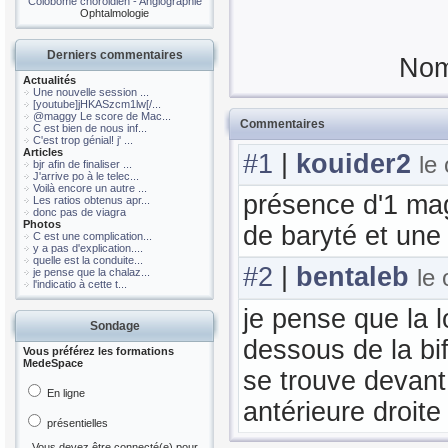
Colobome choroidien - Angiographie
Ophtalmologie
Derniers commentaires
Nom
Actualités
Une nouvelle session ...
[youtube]jHKASzcm1lw[/...
@maggy Le score de Mac...
Commentaires
C est bien de nous inf...
C'est trop génial! j' ...
Articles
#1
|
kouider2
le
bjr afin de finaliser ...
J'arrive po à le telec...
Voilà encore un autre ...
présence d'1 mag
Les ratios obtenus apr...
donc pas de viagra
Photos
de baryté et une
C est une complication...
y a pas d'explication....
quelle est la conduite...
#2
|
bentaleb
le
je pense que la chalaz...
l'indicatio à cette t...
je pense que la 
Sondage
dessous de la bi
Vous préférez les formations
MedeSpace
se trouve devant
En ligne
antérieure droite
présentielles
Vous devez être connecté(e) pour