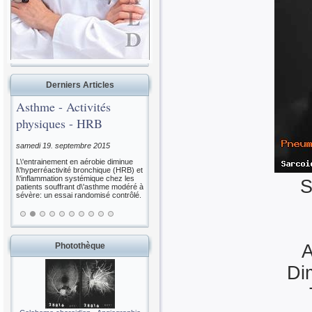
Derniers Articles
Asthme - Activités
physiques - HRB
samedi 19. septembre 2015
L\'entrainement en aérobie diminue
l\'hyperréactivité bronchique (HRB) et
l\'inflammation systémique chez les
S
patients souffrant d\'asthme modéré à
sévère: un essai randomisé contrôlé.
Photothèque
A
Di