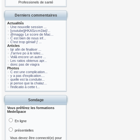
Professionels de santé
Derniers commentaires
Actualités
Une nouvelle session ...
[youtube]jHKASzcm1lw[/...
@maggy Le score de Mac...
C est bien de nous inf...
C'est trop génial! j' ...
Articles
bjr afin de finaliser ...
J'arrive po à le telec...
Voilà encore un autre ...
Les ratios obtenus apr...
donc pas de viagra
Photos
C est une complication...
y a pas d'explication....
quelle est la conduite...
je pense que la chalaz...
l'indicatio à cette t...
Sondage
Vous préférez les formations
MedeSpace
En ligne
présentielles
Vous devez être connecté(e) pour