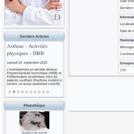
Date d'ins
Dernière v
Informat
Localisat
Date de 
Derniers Articles
Statistiq
Asthme - Activités
Messages
physiques - HRB
Commenta
samedi 19. septembre 2015
Groupes 
L\'entrainement en aérobie diminue
CIM
l\'hyperréactivité bronchique (HRB) et
l\'inflammation systémique chez les
patients souffrant d\'asthme modéré à
sévère: un essai randomisé contrôlé.
Photothèque
l'instinct de survie