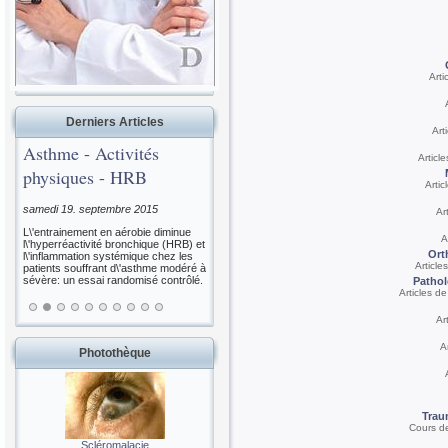
Arti
Derniers Articles
Art
Asthme - Activités
Articl
physiques - HRB
Artic
samedi 19. septembre 2015
Ar
L\'entrainement en aérobie diminue
A
l\'hyperréactivité bronchique (HRB) et
Ort
l\'inflammation systémique chez les
Article
patients souffrant d\'asthme modéré à
sévère: un essai randomisé contrôlé.
Pathol
Articles de
Ar
A
Photothèque
Trau
Cours d
Scléromalacie