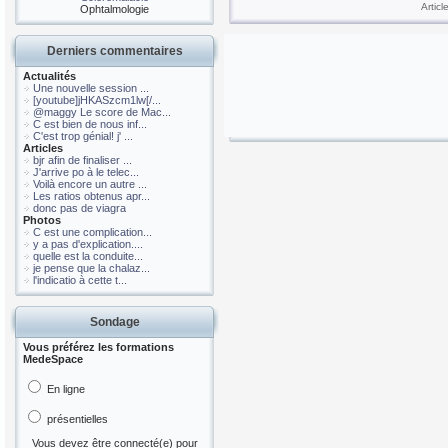
Artic
Ophtalmologie
Derniers commentaires
Actualités
Une nouvelle session ...
[youtube]jHKASzcm1lw[/...
@maggy Le score de Mac...
C est bien de nous inf...
C'est trop génial! j' ...
Articles
bjr afin de finaliser ...
J'arrive po à le telec...
Voilà encore un autre ...
Les ratios obtenus apr...
donc pas de viagra
Photos
C est une complication...
y a pas d'explication....
quelle est la conduite...
je pense que la chalaz...
l'indicatio à cette t...
Sondage
Vous préférez les formations
MedeSpace
En ligne
présentielles
Vous devez être connecté(e) pour